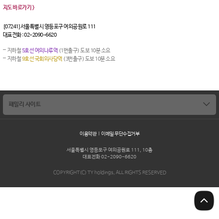
지도 바로가기 >
[07241] 서울특별시 영등포구 여의공원로 111
대표전화 :
02-2090-6620
지하철
5호선 여의나루역
(1번출구) 도보 10분 소요
지하철
9호선 국회의사당역
(3번출구) 도보 10분 소요
패밀리 사이트
태영건설
블루원
이용약관
이메일 무단수집거부
SBS
서울특별시 영등포구 여의공원로 111, 10층
대표전화
02-2090-6620
COPYRIGHT(C) TY holdings, ALL RIGHTS RESERVED